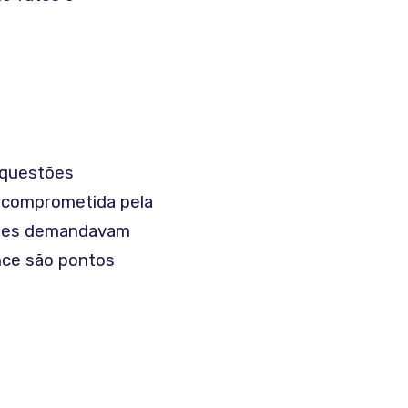
 questões
e comprometida pela
antes demandavam
nce são pontos