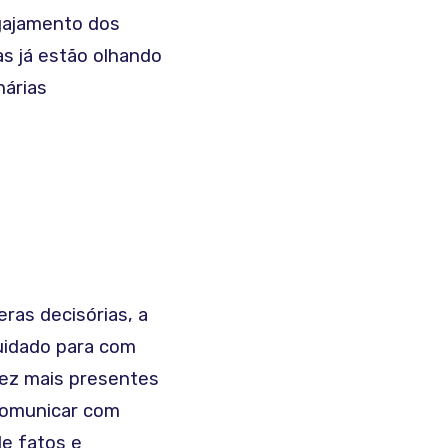
gajamento dos
as já estão olhando
nárias
ras decisórias, a
uidado para com
vez mais presentes
 comunicar com
de fatos e