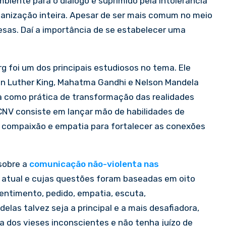
mbiente para o diálogo é suprimido pela intolerância
anização inteira. Apesar de ser mais comum no meio
esas. Daí a importância de se estabelecer uma
 foi um dos principais estudiosos no tema. Ele
in Luther King, Mahatma Gandhi e Nelson Mandela
ta como prática de transformação das realidades
CNV consiste em lançar mão de habilidades de
r compaixão e empatia para fortalecer as conexões
sobre a
comunicação não-violenta nas
atual e cujas questões foram baseadas em oito
entimento, pedido, empatia, escuta,
delas talvez seja a principal e a mais desafiadora,
ça dos vieses inconscientes e não tenha juízo de