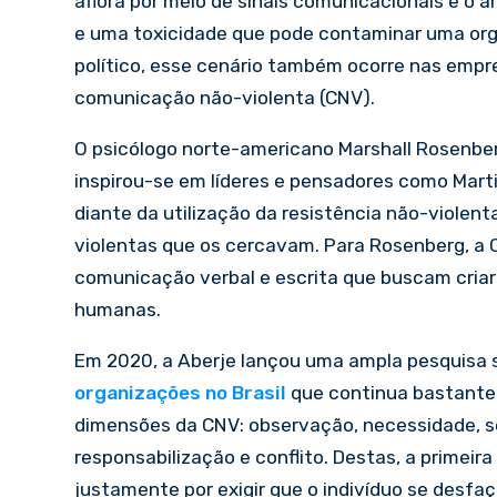
aflora por meio de sinais comunicacionais e o a
e uma toxicidade que pode contaminar uma org
político, esse cenário também ocorre nas empr
comunicação não-violenta (CNV).
O psicólogo norte-americano Marshall Rosenberg
inspirou-se em líderes e pensadores como Mart
diante da utilização da resistência não-violen
violentas que os cercavam. Para Rosenberg, a 
comunicação verbal e escrita que buscam cria
humanas.
Em 2020, a Aberje lançou uma ampla pesquisa 
organizações no Brasil
que continua bastante 
dimensões da CNV: observação, necessidade, s
responsabilização e conflito. Destas, a primeira 
justamente por exigir que o indivíduo se desfa