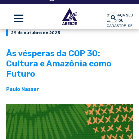
OLÁ, FAÇA SEU
LOGIN OU
CADASTRE-SE
29 de outubro de 2025
Às vésperas da COP 30:
Cultura e Amazônia como
Futuro
Paulo Nassar