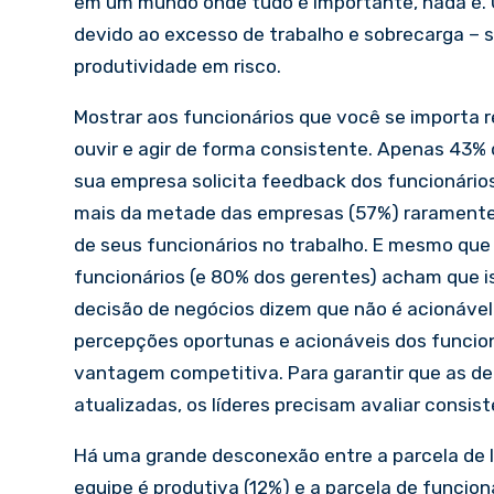
em um mundo onde tudo é importante, nada é.
devido ao excesso de trabalho e sobrecarga – s
produtividade em risco.
Mostrar aos funcionários que você se importa r
ouvir e agir de forma consistente. Apenas 43%
sua empresa solicita feedback dos funcionários
mais da metade das empresas (57%) raramente,
de seus funcionários no trabalho. E mesmo qu
funcionários (e 80% dos gerentes) acham que i
decisão de negócios dizem que não é acionável 
percepções oportunas e acionáveis dos funcion
vantagem competitiva. Para garantir que as d
atualizadas, os líderes precisam avaliar cons
Há uma grande desconexão entre a parcela de l
equipe é produtiva (12%) e a parcela de funcio