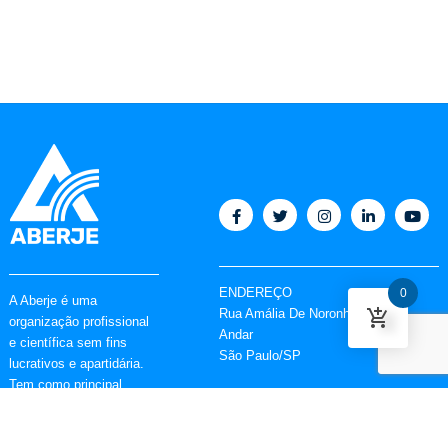
ENDEREÇO
0
A Aberje é uma
Rua Amália De Noronha, 151 6º
organização profissional
Andar
e científica sem fins
São Paulo/SP
lucrativos e apartidária.
Tem como principal
CONTATO
objetivo fortalecer o papel
Tel : (11) 5627-9090
da comunicação nas
aberje@aberje.com.br
empresas e instituições,