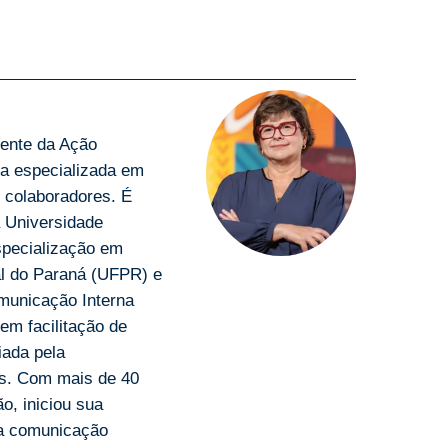
dente da Ação
ira especializada em
 colaboradores. É
 Universidade
specialização em
al do Paraná (UFPR) e
municação Interna
em facilitação de
iada pela
es. Com mais de 40
o, iniciou sua
la comunicação