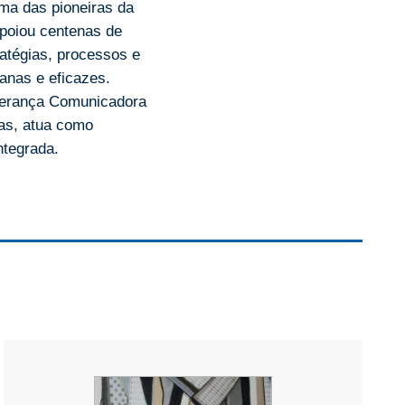
ma das pioneiras da
apoiou centenas de
atégias, processos e
anas e eficazes.
derança Comunicadora
sas, atua como
ntegrada.