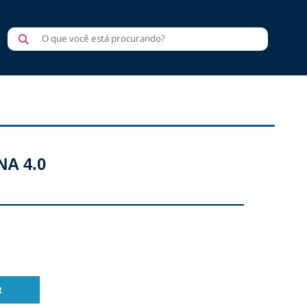
Pesquisar
produtos
A 4.0
R