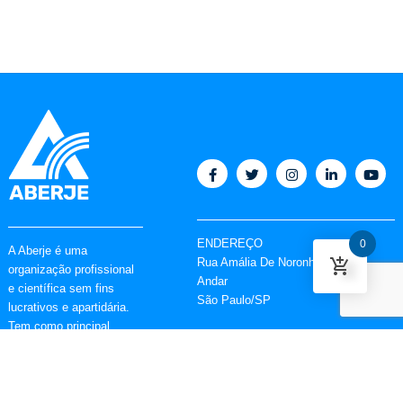
ENDEREÇO
0
A Aberje é uma
Rua Amália De Noronha, 151 6º
organização profissional
Andar
e científica sem fins
São Paulo/SP
lucrativos e apartidária.
Tem como principal
CONTATO
objetivo fortalecer o papel
Tel : (11) 5627-9090
da comunicação nas
aberje@aberje.com.br
empresas e instituições,
oferecer formação e