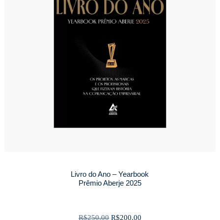
Livro do Ano – Yearbook
Prêmio Aberje 2025
O
O
R$
250,00
R$
200,00