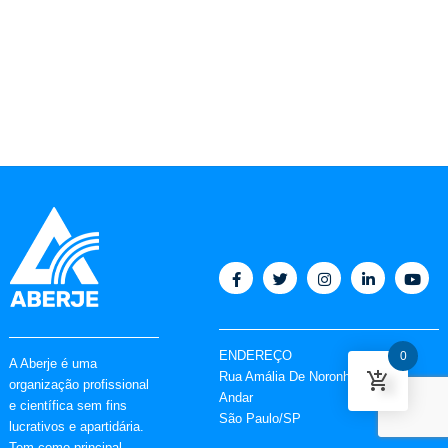
ENDEREÇO
0
A Aberje é uma
Rua Amália De Noronha, 151 6º
organização profissional
Andar
e científica sem fins
São Paulo/SP
lucrativos e apartidária.
Tem como principal