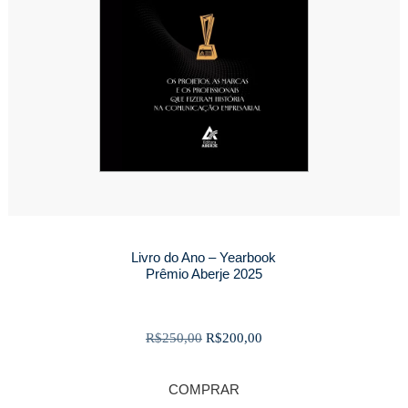
Livro do Ano – Yearbook
Prêmio Aberje 2025
O
O
R$
250,00
R$
200,00
preço
preço
original
atual
COMPRAR
era:
é: