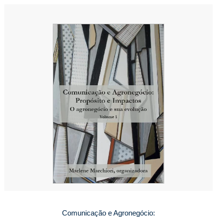
R$250,00.
R$200,00.
Comunicação e Agronegócio: