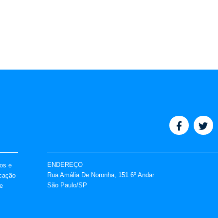
ENDEREÇO
vos e
Rua Amália De Noronha, 151 6º Andar
icação
São Paulo/SP
e