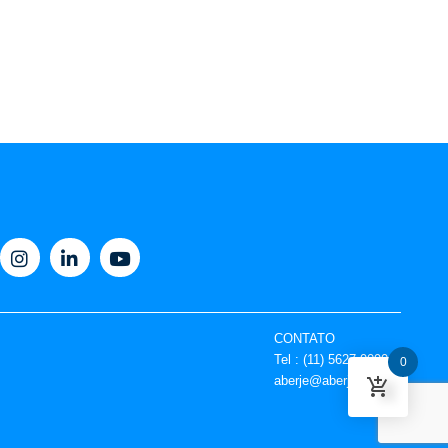
CONTATO
Tel : (11) 5627-9090
0
aberje@aberje.com.br