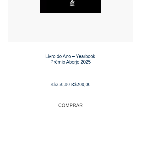
Livro do Ano – Yearbook
Prêmio Aberje 2025
O
O
R$
250,00
R$
200,00
preço
preço
original
atual
COMPRAR
era:
é:
R$250,00.
R$200,00.