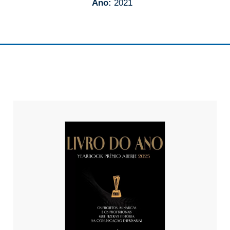
Ano:
2021