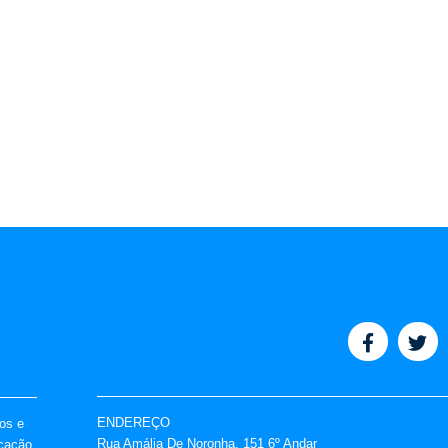
ENDEREÇO
vos e
Rua Amália De Noronha, 151 6º Andar
icação