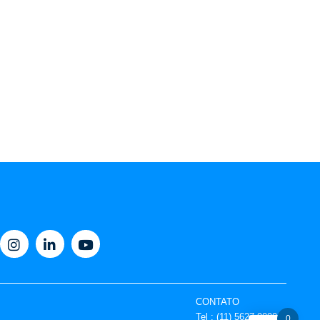
CONTATO
Tel : (11) 5627-9090
0