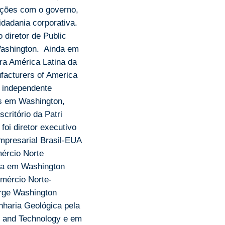
ações com o governo,
idadania corporativa.
diretor de Public
Washington. Ainda em
ara América Latina da
acturers of America
 independente
os em Washington,
scritório da Patri
foi diretor executivo
presarial Brasil-EUA
ércio Norte
ia em Washington
mércio Norte-
rge Washington
nharia Geológica pela
e and Technology e em